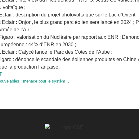
u voltaïque ;
Eclair : description du projet photovoltaïque sur le Lac d’Orient
 Eclair : Onjon, le plus grand parc éolien sera lancé en 2024 ; 
’Armée de l’Air
Figaro : valorisation du Nucléaire par rapport aux ENR ; Dénonci
Européenne : 44% d’ENR en 2030 ;
 Eclair : Calycé lance le Parc des Côtes de l’Aube ;
e Figaro : dénonce le scandale des éoliennes produites en Chin
que la production française
.
T
Les énergies renouvelables : menace pour le système énergétique ?