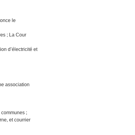
nonce le
res ; La Cour
on d’électricité et
ne association
s communes ;
ne, et courrier