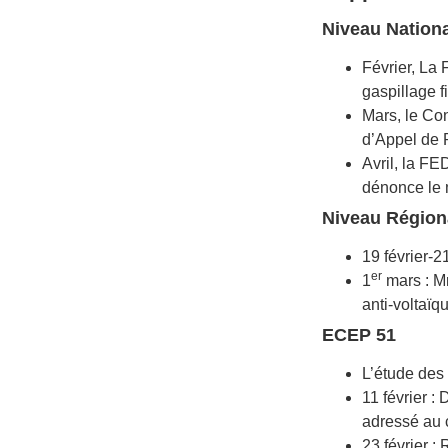
Niveau Nationa
Février, La
gaspillage f
Mars, le Con
d’Appel de 
Avril, la FE
dénonce le
Niveau Région
19 février-
er
1
mars : M
anti-voltaïq
ECEP 51
L’étude des
11 février :
adressé au
23 février 