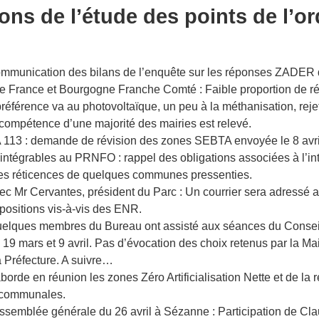
ns de l’étude des points de l’or
mmunication des bilans de l’enquête sur les réponses ZADE
e France et Bourgogne Franche Comté : Faible proportion de 
préférence va au photovoltaïque, un peu à la méthanisation, rej
ompétence d’une majorité des mairies est relevé.
 113 : demande de révision des zones SEBTA envoyée le 8 avri
tégrables au PRNFO : rappel des obligations associées à l’int
es réticences de quelques communes pressenties.
vec Mr Cervantes, président du Parc : Un courrier sera adressé
s positions vis-à-vis des ENR.
lques membres du Bureau ont assisté aux séances du Consei
 19 mars et 9 avril. Pas d’évocation des choix retenus par la Mai
a Préfecture. A suivre…
orde en réunion les zones Zéro Artificialisation Nette et de la 
 communales.
semblée générale du 26 avril à Sézanne : Participation de Clau