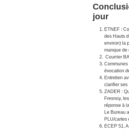
Conclusio
jour
ETNEF : Co
des Hauts d
environ) la 
manque de c
Courrier BA
Communes in
évocation d
Entretien a
clarifier se
ZADER : Que
Fresnoy, les
réponse à l
Le Bureau ab
PLU/cartes
ECEP 51, As