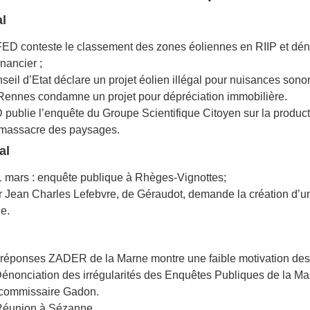
l
 FED conteste le classement des zones éoliennes en RIIP et dé
inancier ;
seil d’Etat déclare un projet éolien illégal pour nuisances sono
Rennes condamne un projet pour dépréciation immobilière.
D publie l’enquête du Groupe Scientifique Citoyen sur la producti
 massacre des paysages.
al
21 mars : enquête publique à Rhèges-Vignottes;
r Jean Charles Lefebvre, de Géraudot, demande la création d’u
ue.
 réponses ZADER de la Marne montre une faible motivation de
 Dénonciation des irrégularités des Enquêtes Publiques de la Mar
 commissaire Gadon.
: Réunion à Sézanne.