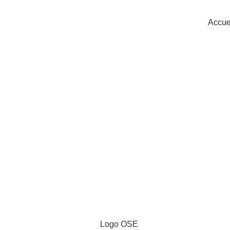
Accue
pte-rendu de la Réunio
eau de OSE du 15 avril 