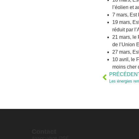
l’éolien et a
7 mars, Est 
19 mars, Est
réduit par l
21 mars, le 
de l’Union 
27 mars, Est
10 avril, l
moins cher 
PRÉCÉDEN
Contact
Association OSE