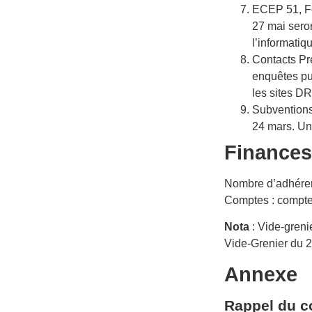
ECEP 51, Fo
27 mai sero
l’informatiq
Contacts Pré
enquêtes pub
les sites DR
Subventions
24 mars. Un
Finances
Nombre d’adhérent
Comptes : compte 
Nota
: Vide-greni
Vide-Grenier du 2
A
nnexe
Rappel du co