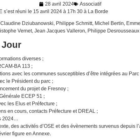
28 avril 2024
Associatif
s’est réuni le 15 avril 2024 à 17h 30 à La Borde
: Claudine Dziubanowski, Philippe Schmitt, Michel Bertin, Emme
ristophe Vernet, Jean Jacques Valleron, Philippe Desrousseaux
 Jour
ormations diverses ;
IRCAM-BA 113 ;
ons avec les communes susceptibles d’être intégrées au Parc 
c le Président du parc ;
cement du projet de Fresnoy ;
Générale ECEP 51 ;
ec les Elus et Préfecture ;
ens en cours, contacts Préfecture et DREAL ;
s 2024…
exte, des activités d’OSE et des évènements survenus depuis 
vrier figure en Annexe.