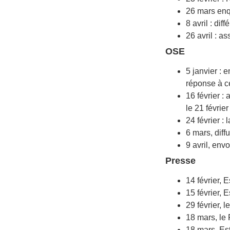
26 mars enq
8 avril : di
26 avril : 
OSE
5 janvier : 
réponse à ce
16 février :
le 21 février 
24 février :
6 mars, dif
9 avril, env
Pre
s
se
14 février, 
15 février, 
29 février,
18 mars, le 
18 mars, Es