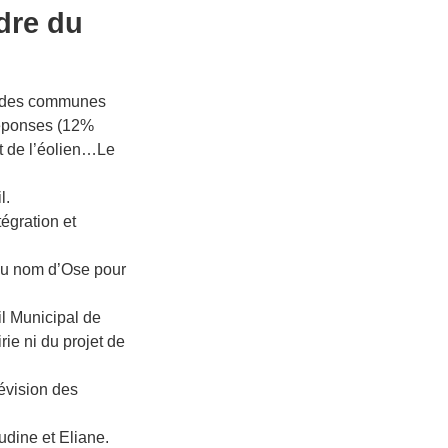
dre du
R des communes
réponses (12%
et de l’éolien…Le
l.
égration et
 au nom d’Ose pour
l Municipal de
rie ni du projet de
révision des
dine et Eliane.