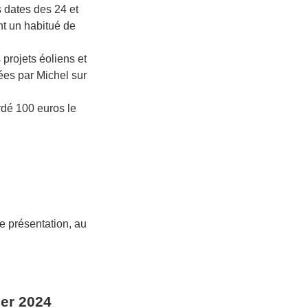
dates des 24 et
t un habitué de
projets éoliens et
ées par Michel sur
rdé 100 euros le
e présentation, au
ier 2024