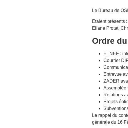
Le Bureau de OSE 
Etaient présents 
Eliane Protat, Ch
Ordre du
ETNEF : inf
Courrier D
Communicati
Entrevue ave
ZADER avan
Assemblée 
Relations av
Projets éoli
Subvention
Le rappel du cont
générale du 16 Fé