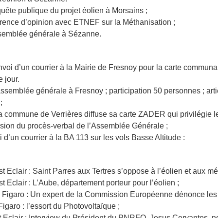
uête publique du projet éolien à Morsains ;
fférence d’opinion avec ETNEF sur la Méthanisation ;
assemblée générale à Sézanne.
envoi d’un courrier à la Mairie de Fresnoy pour la carte commu
 jour.
 assemblée générale à Fresnoy ; participation 50 personnes ; artic
;
 la commune de Verrières diffuse sa carte ZADER qui privilégie l
fusion du procès-verbal de l’Assemblée Générale ;
oi d’un courrier à la BA 113 sur les vols Basse Altitude :
Est Eclair : Saint Parres aux Tertres s’oppose à l’éolien et aux m
Est Eclair : L’Aube, département porteur pour l’éolien ;
 le Figaro : Un expert de la Commission Européenne dénonce le
Figaro : l’essort du Photovoltaïque ;
t Eclair : Interview du Président du PNRFO, Jesus Cervantes, 