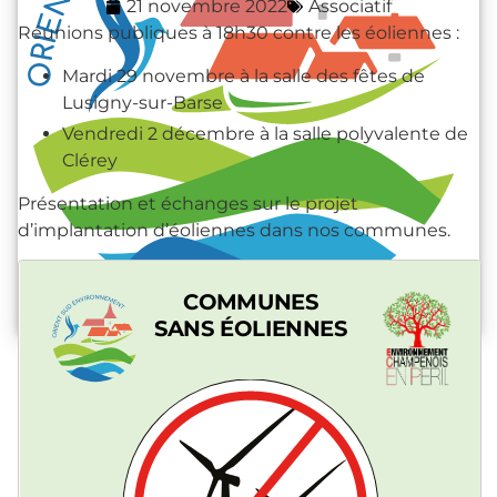
21 novembre 2022
Associatif
Réunions publiques à 18h30 contre les éoliennes :
Mardi 29 novembre à la salle des fêtes de
Lusigny-sur-Barse
Vendredi 2 décembre à la salle polyvalente de
Clérey
Présentation et échanges sur le projet
d’implantation d’éoliennes dans nos communes.