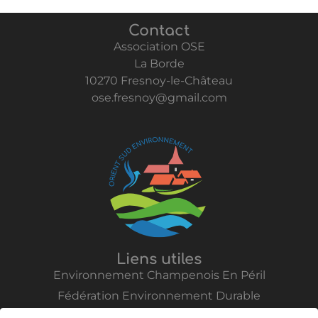
Contact
Association OSE
La Borde
10270 Fresnoy-le-Château
ose.fresnoy@gmail.com
Liens utiles
Environnement Champenois En Péril
Fédération Environnement Durable
Vent de Colère