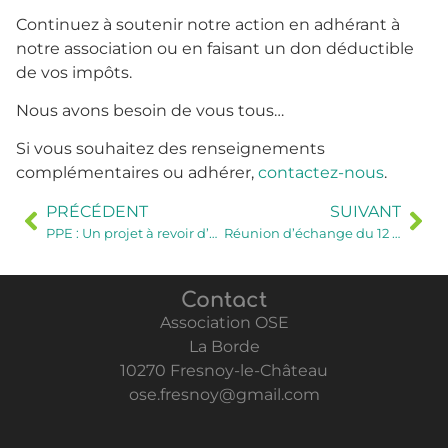
Continuez à soutenir notre action en adhérant à
notre association ou en faisant un don déductible
de vos impôts.
Nous avons besoin de vous tous…
Si vous souhaitez des renseignements
complémentaires ou adhérer,
contactez-nous
.
PRÉCÉDENT
SUIVANT
PPE : Un projet à revoir d’urgence
Réunion d’échange du 12 avril à Château-Thierry
Contact
Association OSE
La Borde
10270 Fresnoy-le-Château
ose.fresnoy@gmail.com