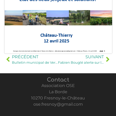
PRÉCÉDENT
SUIVANT
Bulletin municipal de Verrières
Fabien Bouglé alerte sur le plan énergétique
Contact
Association OSE
La Borde
10270 Fresnoy-le-Château
ose.fresnoy@gmail.com